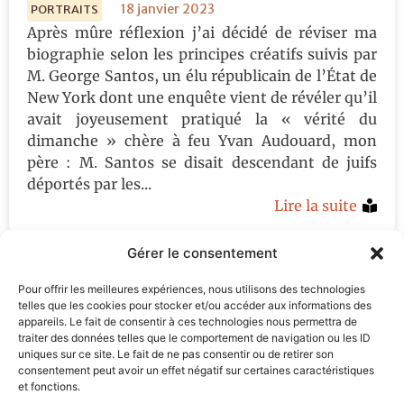
18 janvier 2023
PORTRAITS
Après mûre réflexion j’ai décidé de réviser ma
biographie selon les principes créatifs suivis par
M. George Santos, un élu républicain de l’État de
New York dont une enquête vient de révéler qu’il
avait joyeusement pratiqué la « vérité du
dimanche » chère à feu Yvan Audouard, mon
père : M. Santos se disait descendant de juifs
déportés par les...
Lire la suite
Gérer le consentement
1
2
3
4
5
6
…
13
14
15
16
17
Pour offrir les meilleures expériences, nous utilisons des technologies
>
telles que les cookies pour stocker et/ou accéder aux informations des
appareils. Le fait de consentir à ces technologies nous permettra de
traiter des données telles que le comportement de navigation ou les ID
S'inscrire à la newsletter
uniques sur ce site. Le fait de ne pas consentir ou de retirer son
consentement peut avoir un effet négatif sur certaines caractéristiques
et fonctions.