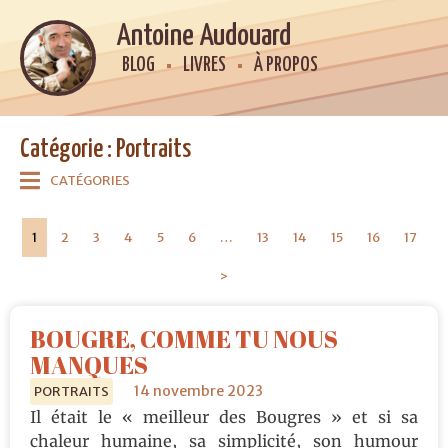
Antoine Audouard
BLOG
LIVRES
À PROPOS
Catégorie : Portraits
CATÉGORIES
1
2
3
4
5
6
…
13
14
15
16
17
>
BOUGRE, COMME TU NOUS
MANQUES
14 novembre 2023
PORTRAITS
Il était le « meilleur des Bougres » et si sa
chaleur humaine, sa simplicité, son humour