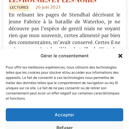
26 juin 2023
LECTURES
En relisant les pages de Stendhal décrivant le
jeune Fabrice à la bataille de Waterloo, je ne
découvre pas l’espèce de gentil niais ne voyant
rien que mon souvenir, certes alimenté par bien
des commentaires, m’avait conservé. Certes il ne
sait pas que c’est la célèbre bataille de Waterloo
Gérer le consentement
et il n’en a pas de...
Lire la suite
Pour offrir les meilleures expériences, nous utilisons des technologies
telles que les cookies pour stocker et/ou accéder aux informations des
appareils. Le fait de consentir à ces technologies nous permettra de
traiter des données telles que le comportement de navigation ou les ID
S'inscrire à la newsletter
uniques sur ce site. Le fait de ne pas consentir ou de retirer son
consentement peut avoir un effet négatif sur certaines caractéristiques
et fonctions.
S'INSCRIRE
Accepter
En indiquant votre adresse mail ci-dessus, vous consentez à
recevoir l’actualité du blog d’Antoine Audouard par email. Vous
Refuser