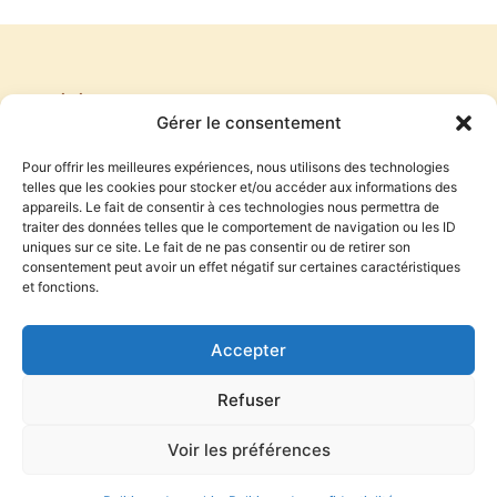
PRÉCÉDENT
SUIVANT
Gérer le consentement
UNE NOUVELLE HISTOIRE
COMME LA FLAMME DEVORE LE BOIS
Pour offrir les meilleures expériences, nous utilisons des technologies
telles que les cookies pour stocker et/ou accéder aux informations des
appareils. Le fait de consentir à ces technologies nous permettra de
traiter des données telles que le comportement de navigation ou les ID
S'inscrire à la newsletter
uniques sur ce site. Le fait de ne pas consentir ou de retirer son
consentement peut avoir un effet négatif sur certaines caractéristiques
et fonctions.
S'INSCRIRE
Accepter
En indiquant votre adresse mail ci-dessus, vous consentez à
recevoir l’actualité du blog d’Antoine Audouard par email. Vous
Refuser
pouvez vous désinscrire à tout moment à travers le lien de
désinscription.
Voir les préférences
BLOG
LIVRES
À PROPOS