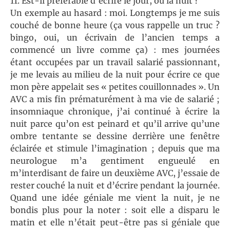
11. Est-il préférable d’écrire le jour, ou la nuit ?
Un exemple au hasard : moi. Longtemps je me suis
couché de bonne heure (ça vous rappelle un truc ?
bingo, oui, un écrivain de l’ancien temps a
commencé un livre comme ça) : mes journées
étant occupées par un travail salarié passionnant,
je me levais au milieu de la nuit pour écrire ce que
mon père appelait ses « petites couillonnades ». Un
AVC a mis fin prématurément à ma vie de salarié ;
insomniaque chronique, j’ai continué à écrire la
nuit parce qu’on est peinard et qu’il arrive qu’une
ombre tentante se dessine derrière une fenêtre
éclairée et stimule l’imagination ; depuis que ma
neurologue m’a gentiment engueulé en
m’interdisant de faire un deuxième AVC, j’essaie de
rester couché la nuit et d’écrire pendant la journée.
Quand une idée géniale me vient la nuit, je ne
bondis plus pour la noter : soit elle a disparu le
matin et elle n’était peut-être pas si géniale que