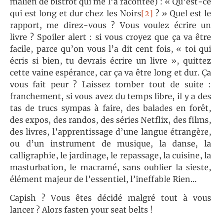
malien de bistrot qui me l’a racontée) : « Qu’est-ce
qui est long et dur chez les Noirs
[2]
? » Quel est le
rapport, me direz-vous ? Vous voulez écrire un
livre ? Spoiler alert : si vous croyez que ça va être
facile, parce qu’on vous l’a dit cent fois, « toi qui
écris si bien, tu devrais écrire un livre », quittez
cette vaine espérance, car ça va être long et dur. Ça
vous fait peur ? Laissez tomber tout de suite :
franchement, si vous avez du temps libre, il y a des
tas de trucs sympas à faire, des balades en forêt,
des expos, des randos, des séries Netflix, des films,
des livres, l’apprentissage d’une langue étrangère,
ou d’un instrument de musique, la danse, la
calligraphie, le jardinage, le repassage, la cuisine, la
masturbation, le macramé, sans oublier la sieste,
élément majeur de l’essentiel, l’ineffable Rien…
Capish ? Vous êtes décidé malgré tout à vous
lancer ? Alors fasten your seat belts !