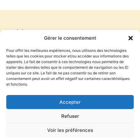
PRÉCÉDENT
SUIVANT
Gérer le consentement
MAIS DANS QUEL ORDRE
IL ETAIT UNE FOIS
Pour offrir les meilleures expériences, nous utilisons des technologies
telles que les cookies pour stocker et/ou accéder aux informations des
appareils. Le fait de consentir à ces technologies nous permettra de
traiter des données telles que le comportement de navigation ou les ID
S'inscrire à la newsletter
uniques sur ce site. Le fait de ne pas consentir ou de retirer son
consentement peut avoir un effet négatif sur certaines caractéristiques
et fonctions.
S'INSCRIRE
Accepter
En indiquant votre adresse mail ci-dessus, vous consentez à
recevoir l’actualité du blog d’Antoine Audouard par email. Vous
Refuser
pouvez vous désinscrire à tout moment à travers le lien de
désinscription.
Voir les préférences