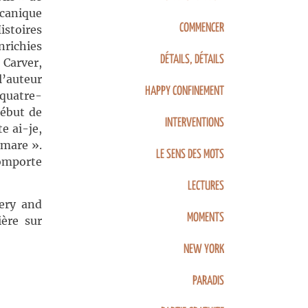
écanique
COMMENCER
stoires
nrichies
DÉTAILS, DÉTAILS
 Carver,
l’auteur
HAPPY CONFINEMENT
 quatre-
début de
INTERVENTIONS
e ai-je,
emare ».
LE SENS DES MOTS
comporte
LECTURES
ery and
MOMENTS
ère sur
NEW YORK
PARADIS