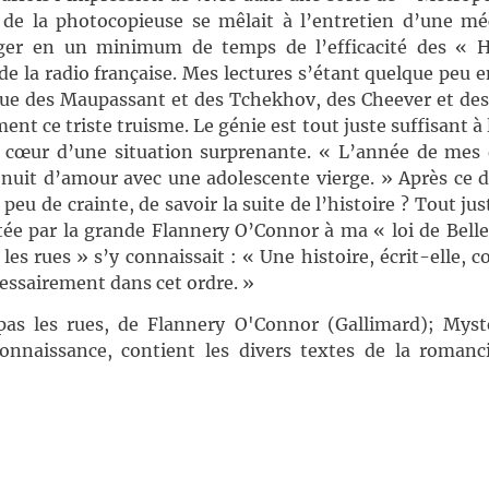
t de la photocopieuse se mêlait à l’entretien d’une m
ger en un minimum de temps de l’efficacité des « Hi
 de la radio française. Mes lectures s’étant quelque peu e
due des Maupassant et des Tchekhov, des Cheever et des
t ce triste truisme. Le génie est tout juste suffisant à 
le cœur d’une situation surprenante. « L’année de mes
le nuit d’amour avec une adolescente vierge. » Après ce 
eu de crainte, de savoir la suite de l’histoire ? Tout just
ée par la grande Flannery O’Connor à ma « loi de Bell
es rues » s’y connaissait : « Une histoire, écrit-elle, 
cessairement dans cet ordre. »
pas les rues, de Flannery O'Connor (Gallimard); Myst
nnaissance, contient les divers textes de la romanci