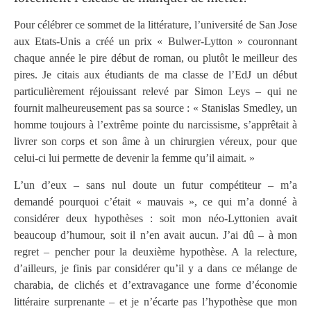
Pour célébrer ce sommet de la littérature, l’université de San Jose
aux Etats-Unis a créé un prix « Bulwer-Lytton » couronnant
chaque année le pire début de roman, ou plutôt le meilleur des
pires. Je citais aux étudiants de ma classe de l’EdJ un début
particulièrement réjouissant relevé par Simon Leys – qui ne
fournit malheureusement pas sa source : « Stanislas Smedley, un
homme toujours à l’extrême pointe du narcissisme, s’apprêtait à
livrer son corps et son âme à un chirurgien véreux, pour que
celui-ci lui permette de devenir la femme qu’il aimait. »
L’un d’eux – sans nul doute un futur compétiteur – m’a
demandé pourquoi c’était « mauvais », ce qui m’a donné à
considérer deux hypothèses : soit mon néo-Lyttonien avait
beaucoup d’humour, soit il n’en avait aucun. J’ai dû – à mon
regret – pencher pour la deuxième hypothèse. A la relecture,
d’ailleurs, je finis par considérer qu’il y a dans ce mélange de
charabia, de clichés et d’extravagance une forme d’économie
littéraire surprenante – et je n’écarte pas l’hypothèse que mon