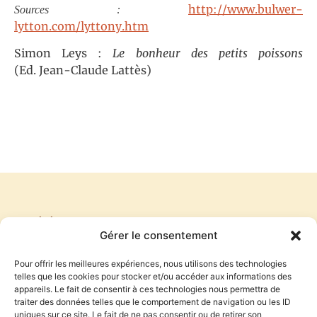
http://www.bulwer-
Sources :
lytton.com/lyttony.htm
Simon Leys :
Le bonheur des petits poissons
(Ed. Jean-Claude Lattès)
PRÉCÉDENT
SUIVANT
Gérer le consentement
LES MOTS DU COMMENCEMENT DU MONDE
NAPPE SONORE
Pour offrir les meilleures expériences, nous utilisons des technologies
telles que les cookies pour stocker et/ou accéder aux informations des
appareils. Le fait de consentir à ces technologies nous permettra de
traiter des données telles que le comportement de navigation ou les ID
S'inscrire à la newsletter
uniques sur ce site. Le fait de ne pas consentir ou de retirer son