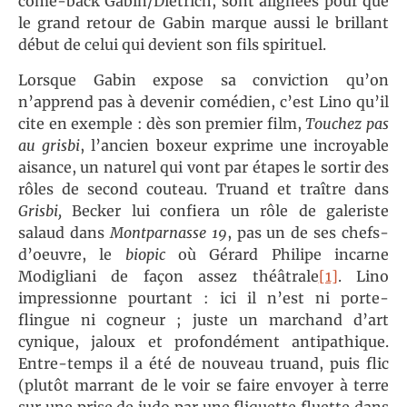
come-back Gabin/Dietrich, sont alignées pour que
le grand retour de Gabin marque aussi le brillant
début de celui qui devient son fils spirituel.
Lorsque Gabin expose sa conviction qu’on
n’apprend pas à devenir comédien, c’est Lino qu’il
cite en exemple : dès son premier film,
Touchez pas
au grisbi
, l’ancien boxeur exprime une incroyable
aisance, un naturel qui vont par étapes le sortir des
rôles de second couteau. Truand et traître dans
Grisbi,
Becker lui confiera un rôle de galeriste
salaud dans
Montparnasse 19
, pas un de ses chefs-
d’oeuvre, le
biopic
où Gérard Philipe incarne
Modigliani de façon assez théâtrale
[1]
. Lino
impressionne pourtant : ici il n’est ni porte-
flingue ni cogneur ; juste un marchand d’art
cynique, jaloux et profondément antipathique.
Entre-temps il a été de nouveau truand, puis flic
(plutôt marrant de le voir se faire envoyer à terre
sur une prise de judo par une fliquette fluette dans