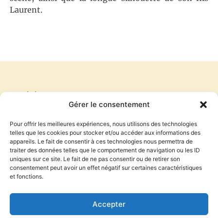
Laurent.
PRÉCÉDENT
SUIVANT
Gérer le consentement
DÉFENSE DE SAINT DAMIEN
LINO, CE HÉROS (3)
Pour offrir les meilleures expériences, nous utilisons des technologies
telles que les cookies pour stocker et/ou accéder aux informations des
appareils. Le fait de consentir à ces technologies nous permettra de
traiter des données telles que le comportement de navigation ou les ID
S'inscrire à la newsletter
uniques sur ce site. Le fait de ne pas consentir ou de retirer son
consentement peut avoir un effet négatif sur certaines caractéristiques
et fonctions.
S'INSCRIRE
Accepter
En indiquant votre adresse mail ci-dessus, vous consentez à