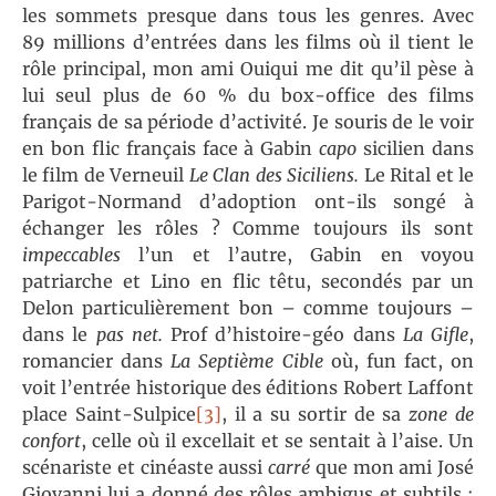
les sommets presque dans tous les genres. Avec
89 millions d’entrées dans les films où il tient le
rôle principal, mon ami Ouiqui me dit qu’il pèse à
lui seul plus de 60 % du box-office des films
français de sa période d’activité. Je souris de le voir
en bon flic français face à Gabin
capo
sicilien dans
le film de Verneuil
Le Clan des Siciliens.
Le Rital et le
Parigot-Normand d’adoption ont-ils songé à
échanger les rôles ? Comme toujours ils sont
impeccables
l’un et l’autre, Gabin en voyou
patriarche et Lino en flic têtu, secondés par un
Delon particulièrement bon – comme toujours –
dans le
pas net.
Prof d’histoire-géo dans
La Gifle
,
romancier dans
La Septième Cible
où, fun fact, on
voit l’entrée historique des éditions Robert Laffont
place Saint-Sulpice
[3]
, il a su sortir de sa
zone de
confort
, celle où il excellait et se sentait à l’aise. Un
scénariste et cinéaste aussi
carré
que mon ami José
Giovanni lui a donné des rôles ambigus et subtils :