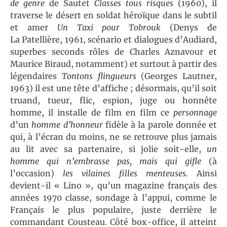
de genre
de Sautet
Classes tous risques
(1960), il
traverse le désert en soldat héroïque dans le subtil
et amer
Un Taxi pour Tobrouk
(Denys de
La Patellière, 1961, scénario et dialogues d’Audiard,
superbes seconds rôles de Charles Aznavour et
Maurice Biraud, notamment) et surtout à partir des
légendaires
Tontons flingueurs
(Georges Lautner,
1963) il est une tête d’affiche ; désormais, qu’il soit
truand, tueur, flic, espion, juge ou honnête
homme, il installe de film en film ce
personnage
d’un
homme d’honneur
fidèle à la parole donnée et
qui, à l’écran du moins, ne se retrouve plus jamais
au lit avec sa partenaire, si jolie soit-elle,
un
homme qui n’embrasse pas, mais qui gifle
(à
l’occasion)
les vilaines filles menteuses.
Ainsi
devient-il « Lino
», qu’un magazine français des
années 1970 classe, sondage à l’appui, comme le
Français le plus populaire, juste derrière le
commandant Cousteau. Côté box-office, il atteint