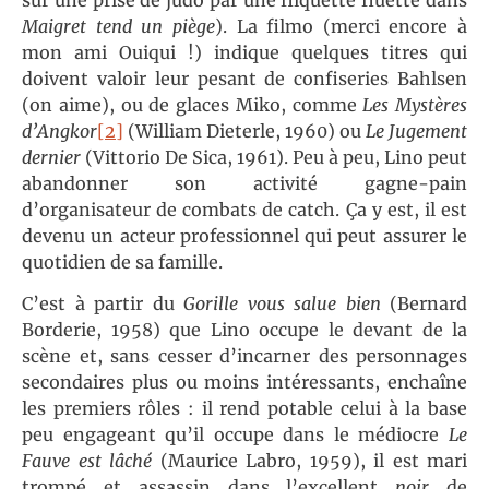
Maigret tend un piège
). La filmo (merci encore à
mon ami Ouiqui !) indique quelques titres qui
doivent valoir leur pesant de confiseries Bahlsen
(on aime), ou de glaces Miko, comme
Les Mystères
d’Angkor
[2]
(William Dieterle, 1960) ou
Le Jugement
dernier
(Vittorio De Sica, 1961). Peu à peu, Lino peut
abandonner son activité gagne-pain
d’organisateur de combats de catch. Ça y est, il est
devenu un acteur professionnel qui peut assurer le
quotidien de sa famille.
C’est à partir du
Gorille vous salue bien
(Bernard
Borderie, 1958) que Lino occupe le devant de la
scène et, sans cesser d’incarner des personnages
secondaires plus ou moins intéressants, enchaîne
les premiers rôles : il rend potable celui à la base
peu engageant qu’il occupe dans le médiocre
Le
Fauve est lâché
(Maurice Labro, 1959), il est mari
trompé et assassin dans l’excellent
noir
de