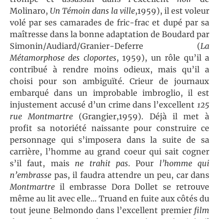
Molinaro,
Un Témoin dans la ville
,1959), il est voleur
volé par ses camarades de fric-frac et dupé par sa
maîtresse dans la bonne adaptation de Boudard par
Simonin/Audiard/Granier-Deferre (
La
Métamorphose des cloportes
, 1959), un rôle qu’il a
contribué à rendre moins odieux, mais qu’il a
choisi pour son ambiguïté. Crieur de journaux
embarqué dans un improbable imbroglio, il est
injustement accusé d’un crime dans l’excellent
125
rue Montmartre
(Grangier,1959). Déjà il met à
profit sa notoriété naissante pour construire ce
personnage qui s’imposera dans la suite de sa
carrière, l’homme au grand coeur qui sait cogner
s’il faut, mais
ne
trahit pas
. Pour
l’homme qui
n’embrasse
pas, il faudra attendre un peu, car dans
Montmartre
il embrasse Dora Dollet se retrouve
même au lit avec elle… Truand en fuite aux côtés du
tout jeune Belmondo dans l’excellent premier
film