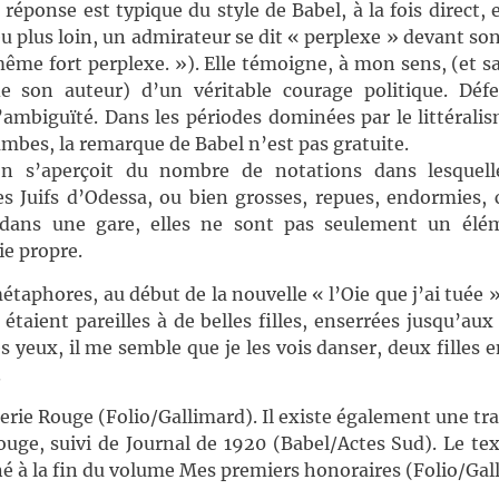
 réponse est typique du style de Babel, à la fois direct, e
 plus loin, un admirateur se dit « perplexe » devant son
même fort perplexe. »). Elle témoigne, à mon sens, (et s
e son auteur) d’un véritable courage politique. Déf
’ambiguïté. Dans les périodes dominées par le littéralis
ambes, la remarque de Babel n’est pas gratuite.
on s’aperçoit du nombre de notations dans lesquelle
s Juifs d’Odessa, ou bien grosses, repues, endormies, 
 dans une gare, elles ne sont pas seulement un élé
e propre.
étaphores, au début de la nouvelle « l’Oie que j’ai tuée 
 étaient pareilles à de belles filles, enserrées jusqu’aux
 yeux, il me semble que je les vois danser, deux filles e
.
alerie Rouge (Folio/Gallimard). Il existe également une tr
ouge, suivi de Journal de 1920 (Babel/Actes Sud). Le tex
né à la fin du volume Mes premiers honoraires (Folio/Gal