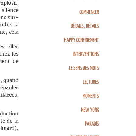
xplosif,
 silence
COMMENCER
ans sur-
endre la
DÉTAILS, DÉTAILS
me, cela
HAPPY CONFINEMENT
s elles
chez les
INTERVENTIONS
ment de
LE SENS DES MOTS
», quand
LECTURES
 épaules
nlacées,
MOMENTS
NEW YORK
aduction
te de la
PARADIS
limard).