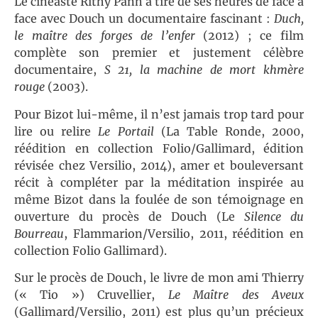
Le cinéaste Rithy Panh a tiré de ses heures de face à
face avec Douch un documentaire fascinant :
Duch,
le maître des forges de l’enfer
(2012) ; ce film
complète son premier et justement célèbre
documentaire,
S 21, la machine de mort khmère
rouge
(2003).
Pour Bizot lui-même, il n’est jamais trop tard pour
lire ou relire
Le Portail
(La Table Ronde, 2000,
réédition en collection Folio/Gallimard, édition
révisée chez Versilio, 2014), amer et bouleversant
récit à compléter par la méditation inspirée au
même Bizot dans la foulée de son témoignage en
ouverture du procès de Douch (Le
Silence du
Bourreau
, Flammarion/Versilio, 2011, réédition en
collection Folio Gallimard).
Sur le procès de Douch, le livre de mon ami Thierry
(« Tio ») Cruvellier,
Le Maître des Aveux
(Gallimard/Versilio, 2011) est plus qu’un précieux