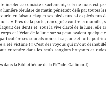
ette insolence consiste exactement, cela ne nous est pas
a lumière bleuâtre du matin pénétrait déjà par toutes les
 courir, en faisant claquer ses pieds nus. »Les pieds nus d
it : « Près de la porte, rencognée contre la muraille, s
quait des dents et, sous la vive clarté de la lune, elle av
 corps et l’éclat de la lune sur sa peau avaient quelque 
particulière ses sourcils noirs et sa jeune et forte poitri
e a été victime (« C’est des voyous qui m’ont déshabillé
faut entendre dans les seuls sanglots bruyants et rudes
dans la Bibliothèque de la Pléïade, Gallimard).