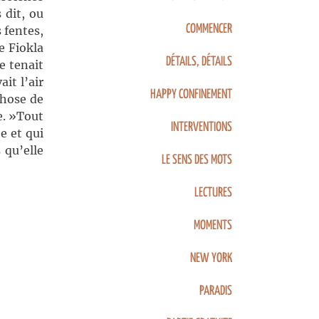
 dit, ou
COMMENCER
 fentes,
e Fiokla
DÉTAILS, DÉTAILS
e tenait
ait l’air
HAPPY CONFINEMENT
chose de
ne. »Tout
INTERVENTIONS
e et qui
 qu’elle
LE SENS DES MOTS
LECTURES
MOMENTS
NEW YORK
PARADIS