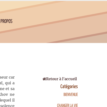
 PROPOS
seur car
Retour à l'accueil
ï, qui a
Catégories
me et sa
ékhov ne
BIENVENUE
equel il
nsolence
CHANGER LA VIE