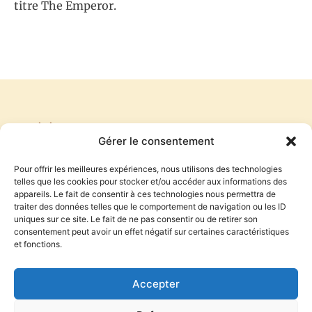
titre The Emperor.
PRÉCÉDENT
SUIVANT
Gérer le consentement
CONNAISSANCE PAR LES REVES
A DAY IN THE LIFE
Pour offrir les meilleures expériences, nous utilisons des technologies
telles que les cookies pour stocker et/ou accéder aux informations des
appareils. Le fait de consentir à ces technologies nous permettra de
traiter des données telles que le comportement de navigation ou les ID
S'inscrire à la newsletter
uniques sur ce site. Le fait de ne pas consentir ou de retirer son
consentement peut avoir un effet négatif sur certaines caractéristiques
et fonctions.
S'INSCRIRE
Accepter
En indiquant votre adresse mail ci-dessus, vous consentez à
recevoir l’actualité du blog d’Antoine Audouard par email. Vous