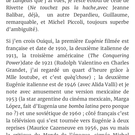
de Langeais
que j’ai vues, je reste ébloui de celle de
Rivette (
Ne touchez pas la hache
,avec Jeanne
Balibar, déjà, un autre Depardieu, Guillaume,
remarquable, et Michel Piccoli, toujours superbe
d’ambiguïté).
Si j’en crois Ouiqui, la première
Eugénie
filmée est
française et date de 1910, la deuxième italienne de
1913, la troisième américaine (
The Conquering
Power
)date de 1921 (Rudolph Valentino en Charles
Grandet, j’ai regardé un quart d’heure grâce à
Mlle Ioutube, et c’est
quèq’chose
) ; la deuxième
Eugénie italienne est de 1946 (avec Alida Valli) et je
note avec amusement une version mexicaine de
1953 (la star argentine du cinéma mexicain, Marga
López, fait d’Eugenia une
bomba latina
pero porque
no ?) et une soviétique de 1960 ; côté français c’est
la télévision qui s’est tournée vers Eugénie à deux
reprises (Maurice Cazeneuve en 1956, pas vu mais
la critique du
Monde
de l’époque, signée Michel