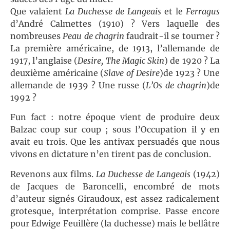
Que valaient
La Duchesse de Langeais
et le
Ferragus
d’André Calmettes (1910) ? Vers laquelle des
nombreuses
Peau de chagrin
faudrait-il se tourner ?
La première américaine, de 1913, l’allemande de
1917, l’anglaise (
Desire, The Magic Skin
) de 1920 ? La
deuxième américaine (
Slave of Desire
)de 1923 ? Une
allemande de 1939 ? Une russe (
L’Os de chagrin
)de
1992 ?
Fun fact : notre époque vient de produire deux
Balzac coup sur coup ; sous l’Occupation il y en
avait eu trois. Que les antivax persuadés que nous
vivons en dictature n’en tirent pas de conclusion.
Revenons aux films.
La
Duchesse de Langeais
(1942)
de Jacques de Baroncelli, encombré de mots
d’auteur signés Giraudoux, est assez radicalement
grotesque, interprétation comprise. Passe encore
pour Edwige Feuillère (la duchesse) mais le bellâtre