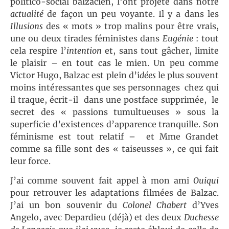
politico-social balzacien, l’ont projeté dans notre
actualité
de façon un peu voyante. Il y a dans les
Illusions
des « mots » trop malins pour être vrais,
une ou deux tirades féministes dans
Eugénie
: tout
cela respire l’
intention
et, sans tout gâcher, limite
le plaisir – en tout cas le mien. Un peu comme
Victor Hugo, Balzac est plein d’i
dées
le plus souvent
moins intéressantes que ses personnages chez qui
il traque, écrit-il dans une postface supprimée, le
secret des « passions tumultueuses » sous la
superficie d’existences d’apparence tranquille. Son
féminisme est tout relatif – et Mme Grandet
comme sa fille sont des « taiseusses », ce qui fait
leur force.
J’ai comme souvent fait appel à mon ami
Ouiqui
pour retrouver les adaptations filmées de Balzac.
J’ai un bon souvenir du
Colonel Chabert
d’Yves
Angelo, avec Depardieu (déjà) et des deux
Duchesse