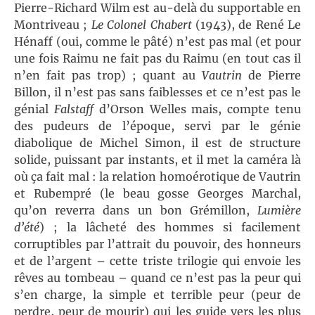
Pierre-Richard Wilm est au-delà du supportable en
Montriveau ;
Le Colonel Chabert
(1943), de René Le
Hénaff (oui, comme le pâté) n’est pas mal (et pour
une fois Raimu ne fait pas du Raimu (en tout cas il
n’en fait pas trop) ; quant au
Vautrin
de Pierre
Billon, il n’est pas sans faiblesses et ce n’est pas le
génial
Falstaff
d’Orson Welles mais, compte tenu
des pudeurs de l’époque, servi par le génie
diabolique de Michel Simon, il est de structure
solide, puissant par instants, et il met la caméra là
où ça fait mal : la relation homoérotique de Vautrin
et Rubempré (le beau gosse Georges Marchal,
qu’on reverra dans un bon Grémillon,
Lumière
d’été
) ; la lâcheté des hommes si facilement
corruptibles par l’attrait du pouvoir, des honneurs
et de l’argent – cette triste trilogie qui envoie les
rêves au tombeau – quand ce n’est pas la peur qui
s’en charge, la simple et terrible peur (peur de
perdre, peur de mourir) qui les guide vers les plus