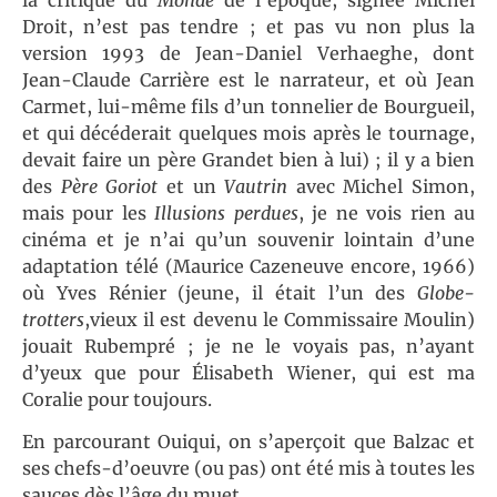
Droit, n’est pas tendre ; et pas vu non plus la
version 1993 de Jean-Daniel Verhaeghe, dont
Jean-Claude Carrière est le narrateur, et où Jean
Carmet, lui-même fils d’un tonnelier de Bourgueil,
et qui décéderait quelques mois après le tournage,
devait faire un père Grandet bien à lui) ; il y a bien
des
Père Goriot
et un
Vautrin
avec Michel Simon,
mais pour les
Illusions perdues
, je ne vois rien au
cinéma et je n’ai qu’un souvenir lointain d’une
adaptation télé (Maurice Cazeneuve encore, 1966)
où Yves Rénier (jeune, il était l’un des
Globe-
trotters
,vieux il est devenu le Commissaire Moulin)
jouait Rubempré ; je ne le voyais pas, n’ayant
d’yeux que pour Élisabeth Wiener, qui est ma
Coralie pour toujours.
En parcourant Ouiqui, on s’aperçoit que Balzac et
ses chefs-d’oeuvre (ou pas) ont été mis à toutes les
sauces dès l’âge du muet.