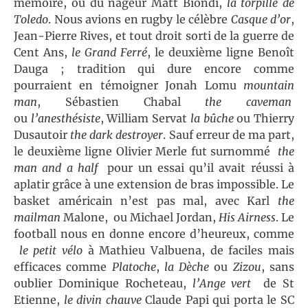
mémoire, ou du nageur Matt Biondi,
la torpille de
Toledo
. Nous avions en rugby le célèbre
Casque d’or
,
Jean-Pierre Rives, et tout droit sorti de la guerre de
Cent Ans,
le Grand Ferré
, le deuxième ligne Benoît
Dauga ; tradition qui dure encore comme
pourraient en témoigner Jonah Lomu
mountain
man
, Sébastien Chabal
the caveman
ou
l’anesthésiste
, William Servat
la bûche
ou Thierry
Dusautoir
the dark destroyer
. Sauf erreur de ma part,
le deuxième ligne Olivier Merle fut surnommé
the
man and a half
pour un essai qu’il avait réussi à
aplatir grâce à une extension de bras impossible. Le
basket américain n’est pas mal, avec Karl
the
mailman
Malone, ou Michael Jordan,
His Airness
. Le
football nous en donne encore d’heureux, comme
le petit vélo
à Mathieu Valbuena, de faciles mais
efficaces comme
Platoche
,
la Dèche
ou
Zizou
, sans
oublier Dominique Rocheteau,
l’Ange vert
de St
Etienne,
le divin chauve
Claude Papi qui porta le SC