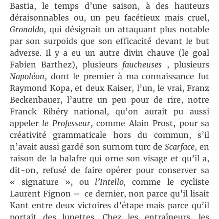
Bastia, le temps d’une saison, à des hauteurs
déraisonnables ou, un peu facétieux mais cruel,
Gronaldo
, qui désignait un attaquant plus notable
par son surpoids que son efficacité devant le but
adverse. Il y a eu un autre divin chauve (le goal
Fabien Barthez), plusieurs
faucheuses
, plusieurs
Napoléon
, dont le premier à ma connaissance fut
Raymond Kopa, et deux Kaiser, l’un, le vrai, Franz
Beckenbauer, l’autre un peu pour de rire, notre
Franck Ribéry national, qu’on aurait pu aussi
appeler
le Professeur
, comme Alain Prost, pour sa
créativité grammaticale hors du commun, s’il
n’avait aussi gardé son surnom turc de
Scarface
, en
raison de la balafre qui orne son visage et qu’il a,
dit-on, refusé de faire opérer pour conserver sa
« signature », ou
l’Intello,
comme le cycliste
Laurent Fignon – ce dernier, non parce qu’il lisait
Kant entre deux victoires d’étape mais parce qu’il
portait des lunettes. Chez les entraîneurs, les