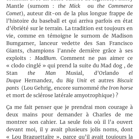
Mantle (surnom :
the Mick
ou
the Commerce
Comet
), auteur dit-on de la plus longue frappe de
l’histoire du baseball et qui arriva parfois en état
d’ébriété sur le terrain. La tradition est toujours en
vie, comme en témoigne le surnom de Madison
Bumgarner, lanceur vedette des San Francisco
Giants, champions l’année dernière grâce à ses
exploits :
MadBum
. Comment ne pas aimer ce
« clodo cinglé » qui prend la suite du Mad dog , de
Stan
the Man
Musial, d’Orlando
el
Duque
Hernandez, du
Big Unit
et autres
Biscuit
pants
(Lou Gehrig, encore surnommé
the Iron horse
et mort de sclérose latérale amyotrophique) ?
Ça me fait penser que je prendrai mon courage à
deux mains pour demander à Charles de me
montrer son cahier. La seule fois où il l’a ouvert
devant moi, il y avait plusieurs jolis noms, dont
« Lou Braguettaïre », parce qu’il avait toujours la