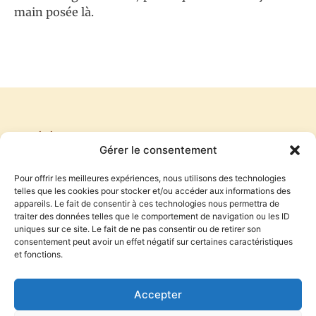
main posée là.
PRÉCÉDENT
SUIVANT
Gérer le consentement
INSIGNIFIANCE
Le glorieux futur de l’accessibilité
Pour offrir les meilleures expériences, nous utilisons des technologies
telles que les cookies pour stocker et/ou accéder aux informations des
appareils. Le fait de consentir à ces technologies nous permettra de
traiter des données telles que le comportement de navigation ou les ID
S'inscrire à la newsletter
uniques sur ce site. Le fait de ne pas consentir ou de retirer son
consentement peut avoir un effet négatif sur certaines caractéristiques
et fonctions.
S'INSCRIRE
Accepter
En indiquant votre adresse mail ci-dessus, vous consentez à