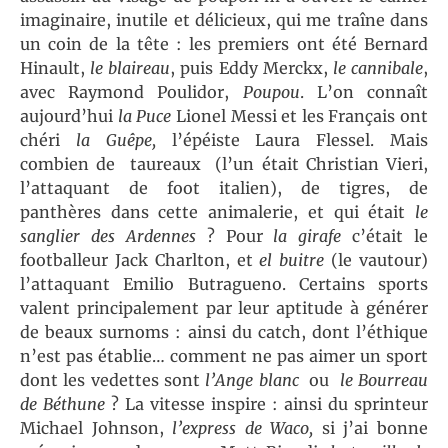
imaginaire, inutile et délicieux, qui me traîne dans
un coin de la tête : les premiers ont été Bernard
Hinault,
le blaireau
, puis Eddy Merckx,
le cannibale
,
avec Raymond Poulidor,
Poupou
. L’on connaît
aujourd’hui
la Puce
Lionel Messi et les Français ont
chéri
la Guêpe,
l’épéiste Laura Flessel. Mais
combien de taureaux (l’un était Christian Vieri,
l’attaquant de foot italien), de tigres, de
panthères dans cette animalerie, et qui était
le
sanglier des Ardennes
? Pour
la girafe
c’était le
footballeur Jack Charlton, et
el buitre
(le vautour)
l’attaquant Emilio Butragueno. Certains sports
valent principalement par leur aptitude à générer
de beaux surnoms : ainsi du catch, dont l’éthique
n’est pas établie… comment ne pas aimer un sport
dont les vedettes sont
l’Ange blanc
ou
le Bourreau
de Béthune
? La vitesse inspire : ainsi du sprinteur
Michael Johnson,
l’express de Waco,
si j’ai bonne