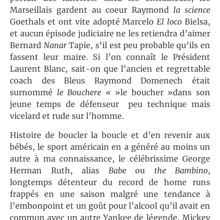
Marseillais gardent au coeur Raymond
la science
Goethals et ont vite adopté Marcelo
El loco
Bielsa,
et aucun épisode judiciaire ne les retiendra d’aimer
Bernard
Nanar
Tapie, s’il est peu probable qu’ils en
fassent leur maire. Si l’on connaît le Président
Laurent Blanc, sait-on que l’ancien et regrettable
coach des Bleus Raymond Domenech était
surnommé
le Boucher
e «
»le boucher »dans son
jeune temps de défenseur peu technique mais
vicelard et rude sur l’homme.
Histoire de boucler la boucle et d’en revenir aux
bébés, le sport américain en a généré au moins un
autre à ma connaissance, le célébrissime George
Herman Ruth, alias
Babe
ou
the Bambino
,
longtemps détenteur du record de home runs
frappés en une saison malgré une tendance à
l’embonpoint et un goût pour l’alcool qu’il avait en
commun avec un autre Yankee de légende, Mickey