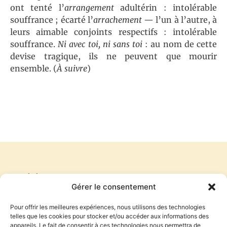
ont tenté l’
arrangement
adultérin : intolérable
souffrance ; écarté l’
arrachement
— l’un à l’autre, à
leurs aimable conjoints respectifs : intolérable
souffrance.
Ni avec toi, ni sans toi
: au nom de cette
devise tragique, ils ne peuvent que mourir
ensemble. (
À suivre
)
PRÉCÉDENT
SUIVANT
Gérer le consentement
TRUFFAUT, L’HOMME QUI AIMAIT (7)
TRUFFAUT, L’HOMME QUI AIMAIT (9)
Pour offrir les meilleures expériences, nous utilisons des technologies
telles que les cookies pour stocker et/ou accéder aux informations des
appareils. Le fait de consentir à ces technologies nous permettra de