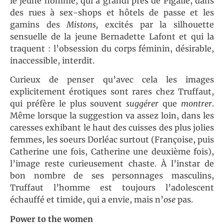
le jeune homme, qui a grandi près de Pigalle, dans
des rues à sex-shops et hôtels de passe et les
gamins des
Mistons,
excités par la silhouette
sensuelle de la jeune Bernadette Lafont et qui la
traquent : l’obsession du corps féminin, désirable,
inaccessible, interdit.
Curieux de penser qu’avec cela les images
explicitement érotiques sont rares chez Truffaut,
qui préfère le plus souvent
suggérer
que
montrer
.
Même lorsque la suggestion va assez loin, dans les
caresses exhibant le haut des cuisses des plus jolies
femmes, les soeurs Dorléac surtout (Françoise, puis
Catherine une fois, Catherine une deuxième fois),
l’image reste curieusement chaste. À l’instar de
bon nombre de ses personnages masculins,
Truffaut l’homme est toujours l’adolescent
échauffé et timide, qui a envie, mais n’
ose
pas.
Power to the women