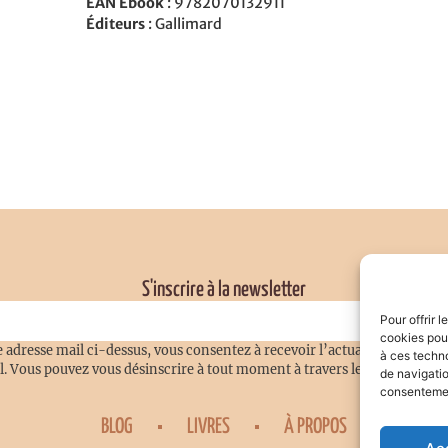
EAN Ebook
: 9782070132911
Éditeurs
: Gallimard
S'inscrire à la newsletter
Pour offrir 
cookies pour
 adresse mail ci-dessus, vous consentez à recevoir l’actualité du blog
à ces techn
l. Vous pouvez vous désinscrire à tout moment à travers le lien de désins
de navigatio
consentement
BLOG
LIVRES
À PROPOS