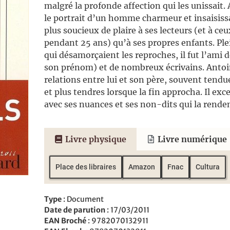
malgré la profonde affection qui les unissait. A
le portrait d’un homme charmeur et insaisiss
plus soucieux de plaire à ses lecteurs (et à ce
pendant 25 ans) qu’à ses propres enfants. Ple
qui désamorçaient les reproches, il fut l’ami 
son prénom) et de nombreux écrivains. Anto
relations entre lui et son père, souvent tendue
et plus tendres lorsque la fin approcha. Il exce
avec ses nuances et ses non-dits qui la rende
Livre physique
Livre numérique
Place des libraires
Amazon
Fnac
Cultura
Type
: Document
Date de parution
: 17/03/2011
EAN Broché
: 9782070132911